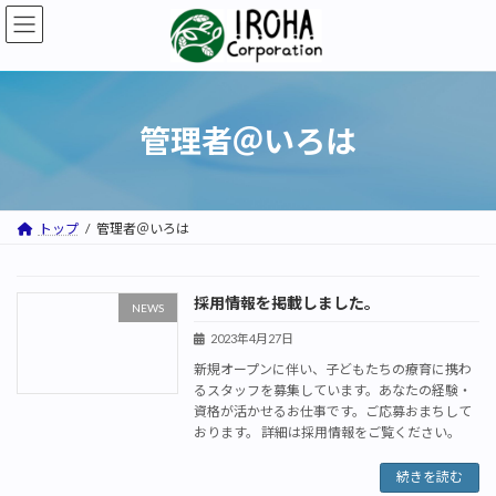
コ
ナ
ン
ビ
テ
ゲ
ン
ー
ツ
シ
へ
ョ
管理者＠いろは
ス
ン
キ
に
ッ
移
プ
動
トップ
管理者＠いろは
採用情報を掲載しました。
NEWS
2023年4月27日
新規オープンに伴い、子どもたちの療育に携わ
るスタッフを募集しています。あなたの経験・
資格が活かせるお仕事です。ご応募おまちして
おります。 詳細は採用情報をご覧ください。
続きを読む